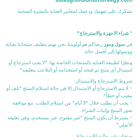
.
sales@soulandmoreegy.com
نشكرك على تفهمك ودعمك لمعايير العناية بالبشرة الصحية.
*
شراء الاجهزة والاسترجاع*
في
سول ومور
رضاكم هو أولويتنا. نحن نهتم بتغليف منتجاتنا بعناية
ووصولها إلى أفضل حالة.
ونظرًا لطبيعة العناية بالمنتجات الخاصة بها، *لا يجب استرجاع أو
استبدال أي منتج تم فتحه أو استخدامه أو التلاعب بتغليفه*.
شروط الاسترجاع والاستبدال:
- لا يتم الاسترجاع أو الاستبدال إلا في حالة استلام المنتج *تلف أو
معيب أو خطأ*.
- يجب أن تطلب خلال *3 أيام* من استلام الطلب، مع موافقة
صور المنتج وإثبات الشراء.
- يشترط أن يكون المنتج *غير مفتوح، غير مستخدم، وفي تغليفه
الأصلي*.
منتجات غير مالية للاسترجاع: